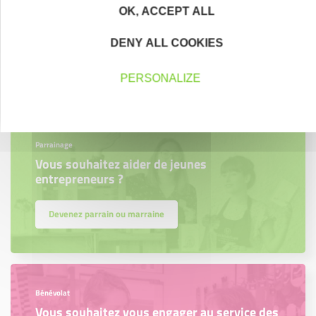
OK, ACCEPT ALL
Nous les avons accompagnés dans leur
projet entrepreneurial
DENY ALL COOKIES
Découvrez qui ils sont !
PERSONALIZE
Parrainage
Vous souhaitez aider de jeunes
entrepreneurs ?
Devenez parrain ou marraine
Bénévolat
Vous souhaitez vous engager au service des