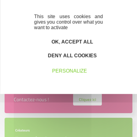
entreprise
This site uses cookies and
Oeuvrer pour la transition énergétique et
gives you control over what you
écologique de mon entreprise
want to activate
S'outiller pour bien démarrer
OK, ACCEPT ALL
Mon kit entrepreneur, l'application mobile pour
DENY ALL COOKIES
créer son entreprise !
PERSONALIZE
Contactez-nous !
Cliquez ici
Créateurs