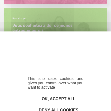
Parrainage
Vous souhaitez aider de jeunes
entrepreneurs ?
Devenez parrain ou marraine
Bénévolat
Vous souhaitez vous engager au service des
This site uses cookies and
entrepreneurs ?
gives you control over what you
want to activate
Devenez bénévole
OK, ACCEPT ALL
DENY ALL COOKIES