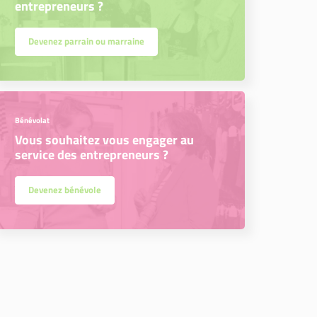
entrepreneurs ?
Devenez parrain ou marraine
Bénévolat
Vous souhaitez vous engager au
service des entrepreneurs ?
Devenez bénévole