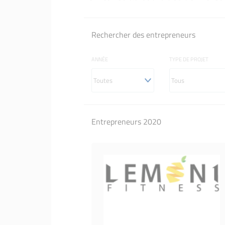
Oeuvrer pour la transition é
Oeuvrer po
entreprise
écologiqu
Rechercher des entrepreneurs
S'outiller pour bien démarrer
S'outiller
ANNÉE
TYPE DE PROJET
Entrepreneurs 2020