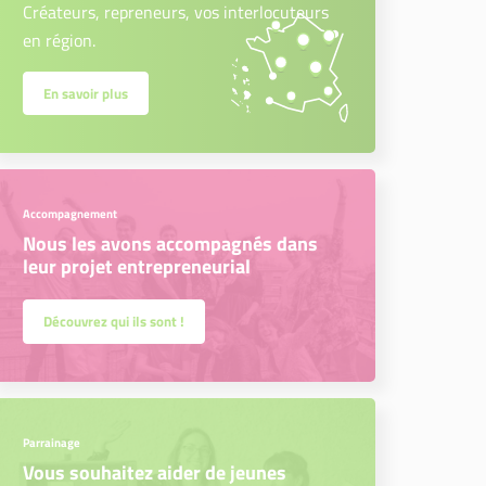
Créateurs, repreneurs, vos interlocuteurs
en région.
En savoir plus
Accompagnement
Nous les avons accompagnés dans
leur projet entrepreneurial
Découvrez qui ils sont !
Parrainage
Vous souhaitez aider de jeunes